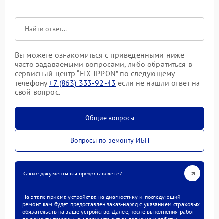
Вы можете ознакомиться с приведенными ниже
часто задаваемыми вопросами, либо обратиться в
сервисный центр “FIX-IPPON” по следующему
телефону
+7 (863) 333-92-43
если не нашли ответ на
свой вопрос.
Общие вопросы
Вопросы по ремонту ИБП
Какие документы вы предоставляете?
На этапе приема устройства на диагностику и последующий
ремонт вам будет предоставлен заказ-наряд с указанием страховых
обязательств на ваше устройство. Далее, после выполнения работ
по ремонту техники, вы получите акт выполненных работ и