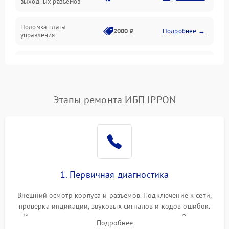
выходных разъемов
Механические повреждения
Поломка платы
Механика
2000 ₽
Подробнее →
управления
Неисправность
3000 ₽
Подробнее →
трансформатора
Повреждение
Этапы ремонта ИБП IPPON
500 ₽
Подробнее →
конденсаторов
Поломка предохранителя
100 ₽
Подробнее →
Неисправность системы
1000 ₽
Подробнее →
охлаждения
1. Первичная диагностика
Неисправность
500 ₽
Подробнее →
Внешний осмотр корпуса и разъемов. Подключение к сети,
индикаторов
проверка индикации, звуковых сигналов и кодов ошибок.
Измерение входного и выходного напряжения. Оценка
Поломка фильтров
Подробнее
1000 ₽
Подробнее →
реакции ИБП на отключение основного питания без