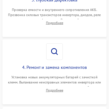
Поломка системы защиты
1000 ₽
Подробнее →
от перегрузок
Проверка емкости и внутреннего сопротивления АКБ.
Прозвонка силовых транзисторов инвертора, диодов, реле
Неисправность системы
переключения и трансформатора. Визуальный поиск вздутых
Подробнее
защиты от короткого
1500 ₽
Подробнее →
конденсаторов и прогаров на печатной плате.
замыкания
Повреждение системы
1000 ₽
Подробнее →
защиты от перегрева
Неисправность системы
защиты от
1500 ₽
Подробнее →
перенапряжения
4. Ремонт и замена компонентов
Установка новых аккумуляторных батарей с зачисткой
клемм. Выпаивание неисправных элементов инвертора или
цепи зарядки и монтаж новых радиодеталей.
Подробнее
Восстановление поврежденных токоведущих дорожек и
замена реле.