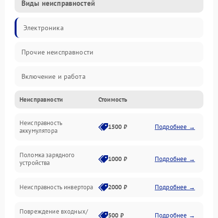
Виды неисправностей
Электроника
Прочие неисправности
Включение и работа
Неисправности
Стоимость
Работа с нагрузкой
Неисправность
Звук и индикация
1500 ₽
Подробнее →
аккумулятора
Питание и режимы
Поломка зарядного
1000 ₽
Подробнее →
устройства
Интерфейсы и связь
Неисправность инвертора
2000 ₽
Подробнее →
Температура и эксплуатация
Повреждение входных/
500 ₽
Подробнее →